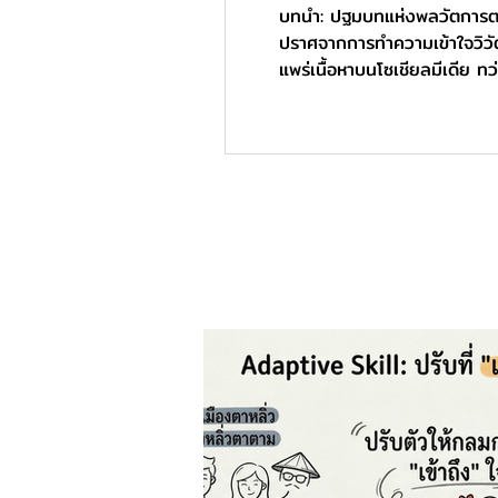
บทนำ: ปฐมบทแห่งพลวัตการตล
ปราศจากการทำความเข้าใจวิวัฒ
แพร่เนื้อหาบนโซเชียลมีเดีย
พาณิชย์ทั้งหมด Philip Kotle