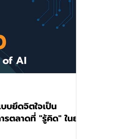
บบยึดจิตใจเป็น
ตลาดที่ "รู้คิด" ในยุค