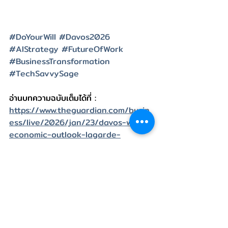
#DoYourWill
#Davos2026
#AIStrategy
#FutureOfWork
#BusinessTransformation
#TechSavvySage
อ่านบทความฉบับเต็มได้ที่ : 
https://www.theguardian.com/busin
ess/live/2026/jan/23/davos-world-
economic-outlook-lagarde-
georgieva-ai-okonjo-iweala-ecb-
imf-wto-business-live-updates