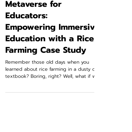
ฐิติกร พูลภัทรชีวิน
Feb 15, 2023
4 min read
Metaverse for
Educators:
Empowering Immersive
Education with a Rice
Farming Case Study
Remember those old days when you
learned about rice farming in a dusty old
textbook? Boring, right? Well, what if we
told you that...