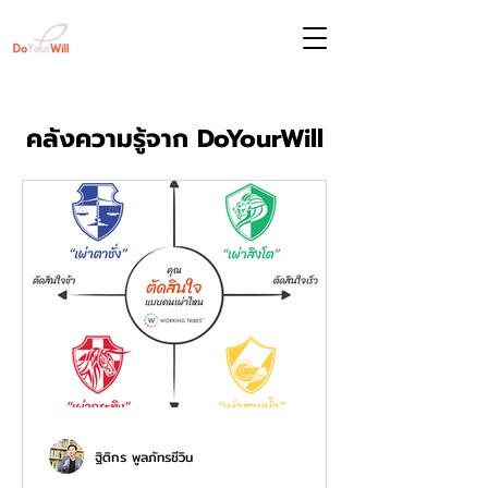
คลังความรู้จาก DoYourWill
ฐิติกร พูลภัทรชีวิน