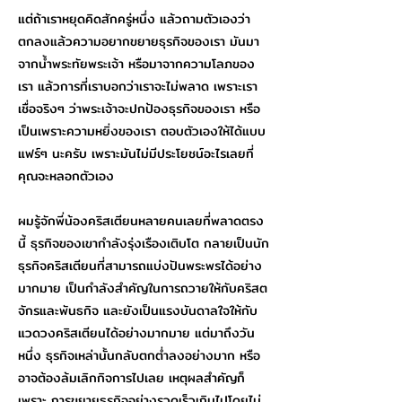
แต่ถ้าเราหยุดคิดสักครู่หนึ่ง แล้วถามตัวเองว่า
ตกลงแล้วความอยากขยายธุรกิจของเรา มันมา
จากน้ำพระทัยพระเจ้า หรือมาจากความโลภของ
เรา แล้วการที่เราบอกว่าเราจะไม่พลาด เพราะเรา
เชื่อจริงๆ ว่าพระเจ้าจะปกป้องธุรกิจของเรา หรือ
เป็นเพราะความหยิ่งของเรา ตอบตัวเองให้ได้แบบ
แฟร์ๆ นะครับ เพราะมันไม่มีประโยชน์อะไรเลยที่
คุณจะหลอกตัวเอง
ผมรู้จักพี่น้องคริสเตียนหลายคนเลยที่พลาดตรง
นี้ ธุรกิจของเขากำลังรุ่งเรืองเติบโต กลายเป็นนัก
ธุรกิจคริสเตียนที่สามารถแบ่งปันพระพรได้อย่าง
มากมาย เป็นกำลังสำคัญในการถวายให้กับคริสต
จักรและพันธกิจ และยังเป็นแรงบันดาลใจให้กับ
แวดวงคริสเตียนได้อย่างมากมาย แต่มาถึงวัน
หนึ่ง ธุรกิจเหล่านั้นกลับตกต่ำลงอย่างมาก หรือ
อาจต้องล้มเลิกกิจการไปเลย เหตุผลสำคัญก็
เพราะ การขยายธุรกิจอย่างรวดเร็วเกินไปโดยไม่