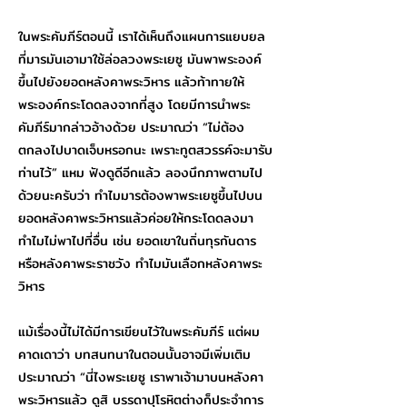
ในพระคัมภีร์ตอนนี้ เราได้เห็นถึงแผนการแยบยล
ที่มารมันเอามาใช้ล่อลวงพระเยซู มันพาพระองค์
ขึ้นไปยังยอดหลังคาพระวิหาร แล้วท้าทายให้
พระองค์กระโดดลงจากที่สูง โดยมีการนำพระ
คัมภีร์มากล่าวอ้างด้วย ประมาณว่า “ไม่ต้อง
ตกลงไปบาดเจ็บหรอกนะ เพราะทูตสวรรค์จะมารับ
ท่านไว้” แหม ฟังดูดีอีกแล้ว ลองนึกภาพตามไป
ด้วยนะครับว่า ทำไมมารต้องพาพระเยซูขึ้นไปบน
ยอดหลังคาพระวิหารแล้วค่อยให้กระโดดลงมา
ทำไมไม่พาไปที่อื่น เช่น ยอดเขาในถิ่นทุรกันดาร
หรือหลังคาพระราชวัง ทำไมมันเลือกหลังคาพระ
วิหาร
แม้เรื่องนี้ไม่ได้มีการเขียนไว้ในพระคัมภีร์ แต่ผม
คาดเดาว่า บทสนทนาในตอนนั้นอาจมีเพิ่มเติม
ประมาณว่า “นี่ไงพระเยซู เราพาเจ้ามาบนหลังคา
พระวิหารแล้ว ดูสิ บรรดาปุโรหิตต่างก็ประจำการ