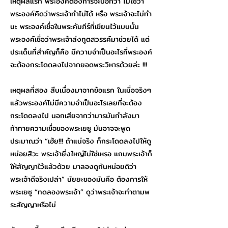
เหตุผลแรก พระองค์ต้องการจะบอกว่า ไม่ใช่ว่า
พระองค์คิดว่าพระเจ้าทำไม่ได้ หรือ พระเจ้าจะไม่ทำ
นะ พระองค์เชื่อในพระคัมภีร์ที่เขียนไว้แบบนั้น
พระองค์เชื่อว่าพระเจ้าส่งทูตสวรรค์มาช่วยได้ แต่
ประเด็นที่สำคัญก็คือ มีความจำเป็นอะไรที่พระองค์
จะต้องกระโดดลงไปจากยอดพระวิหารด้วยล่ะ !!!
เหตุผลที่สอง สืบเนื่องมาจากข้อแรก ในเมื่อจริงๆ
แล้วพระองค์ไม่มีความจำเป็นอะไรเลยที่จะต้อง
กระโดดลงไป นอกเสียจากว่ามารมันกำลังมา
ท้าทายความเชื่อของพระเยซู มันอาจจะพูด
ประมาณว่า “เฮ้ย!!! ถ้าแน่จริง ก็กระโดดลงไปให้ดู
หน่อยสิวะ พระเจ้ายิ่งใหญ่ไม่ใช่เหรอ แถมพระเจ้าก็
ให้สัญญาไว้แล้วด้วย มาลองดูกันหน่อยดิว่า
พระเจ้าดีจริงเปล่า” นัยยะของมันคือ ต้องการให้
พระเยซู “ทดลองพระเจ้า” ดูว่าพระเจ้าจะทำตามพ
ระสัญญาหรือไม่