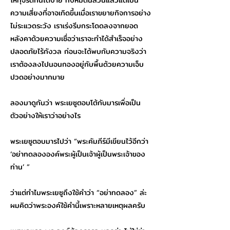
ให้ทุจริตกันได้ง่าย ทั้งหมดนี้ล้วนแล้วแต่เป็น
ความเสี่ยงที่อาจเกิดขึ้นเมื่อเราขยายกิจการอย่าง
ไม่ระแวดระวัง เราเร่งรีบกระโดดลงจากยอด
หลังคาด้วยความเชื่อว่าเราจะทำได้สำเร็จอย่าง
ปลอดภัยไร้กังวล ก่อนจะได้พบกับความจริงว่า
เราต้องลงไปนอนกองอยู่กับพื้นด้วยความเจ็บ
ปวดอย่างมากมาย
ลองมาดูกันว่า พระเยซูตอบโต้กับมารเพื่อเป็น
ตัวอย่างให้เราว่าอย่างไร
พระเยซูตอบมารไปว่า “พระคัมภีร์มีเขียนไว้อีกว่า
‘อย่าทดลององค์พระผู้เป็นเจ้าผู้เป็นพระเจ้าของ
ท่าน’ ”
ว่าแต่ทำไมพระเยซูถึงใช้คำว่า “อย่าทดลอง” ล่ะ
ผมคิดว่าพระองค์ใช้คำนี้เพราะหลายเหตุผลครับ