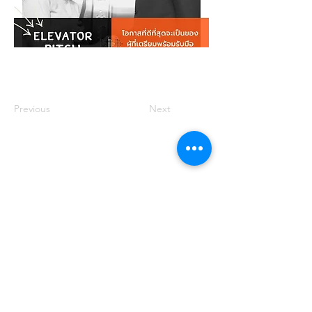
Previous
Next
For more information, contact
us.
DoYourWill Co.,Ltd.
79/78 The Plant
Simpls, Soi Ramkhamhaeng 118,
Ramkhamhaeng Road, Saphan Sung
Subdistrict, Saphan Sung District,
Bangkok, Thailand.
Phone:
080-614-6514
Email:
info.workingtribes@gmail.com
or