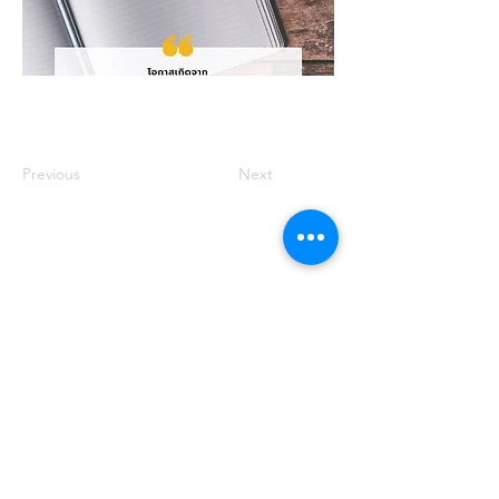
Previous
Next
For more information, contact
us.
DoYourWill Co.,Ltd.
79/78 The Plant
Simpls, Soi Ramkhamhaeng 118,
Ramkhamhaeng Road, Saphan Sung
Subdistrict, Saphan Sung District,
Bangkok, Thailand.
Phone:
080-614-6514
Email:
info.workingtribes@gmail.com
or