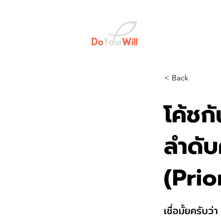
< Back
โค้ชก
ลำดั
(Prio
เชื่อมั้ยครับว