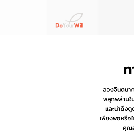
ท
ลองจินตนาการ
พลุกพล่านใน
และน่าดึงดู
เพียงพอหรือไม
คุณส