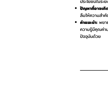
ประโยชน์ในระย
ปัญหาที่อาจเกิดข
ลืมให้ความสำคั
คำแนะนำ:
พยายา
ความรู้มีคุณค่
ปัจจุบันด้วย