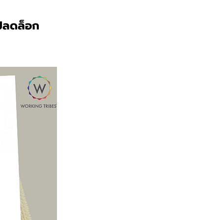
รปลดล็อก