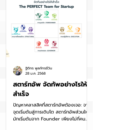
ฐิติกร พูลภัทรชีวิน
28 ม.ค. 2568
สตาร์ทอัพ จัดทัพอย่างไรให้
สำเร็จ
ปัญหาคลาสสิคที่สตาร์ทอัพต้องเจอ: จาก
จุดเริ่มต้นสู่การเติบโต สตาร์ทอัพส่วนใหญ่
มักเริ่มต้นจาก Founder เพียงไม่กี่คน...