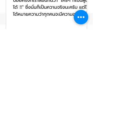
บ่อยครั้งที่เราสอนกันว่า "ใครๆ ก็เป็นผู้นำ
ได้ ‼️" ซึ่งนั่นก็เป็นความจริงนะครับ แต่ไม่
ได้หมายความว่าทุกคนจะมีความอยากเป็นผู้
นำเท่าๆ กัน
ฐิติกร พูลภัทรชีวิน
9 ส.ค. 2561