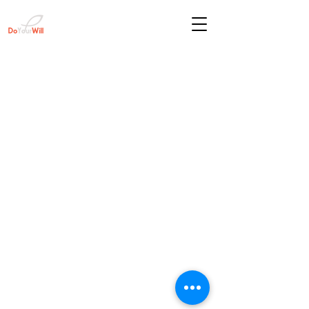
สอบถามข้อมูลเพิ่มเติม ติดต่อเรา
บริษัท ดูยัวร์วิลล์ จำกัด
79/78 หมู่บ้านเดอะแพลนท์ซิมพลีส ซอย
รามคำแหง 118 ถนนรามคำแหง แขวงสะพานสูง
เขตสะพานสูง กรุงเทพฯ, ประเ
ทศไทย. 10240​
โทร:
083-833-8330
อีเมล :