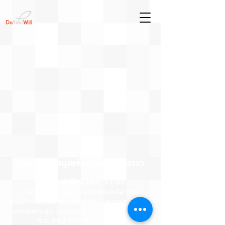
สอบถามข้อมูลเพิ่มเติม ติดต่อเรา
บริษัท ดูยัวร์วิลล์ จำกัด
79/78 หมู่บ้านเดอะแพลนท์ซิมพลีส ซอย
รามคำแหง 118 ถนนรามคำแหง แขวงสะพานสูง
เขตสะพานสูง กรุงเทพฯ, ประเ
ทศไทย. 10240​
โทร:
083-833-8330
อีเมล :