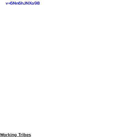
v=6Nn6hJNXo98
Working Tribes