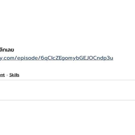
ลิกเลย 
tify.com/episode/6qCIcZEgomybGEJOCndp3u
nt
Skills