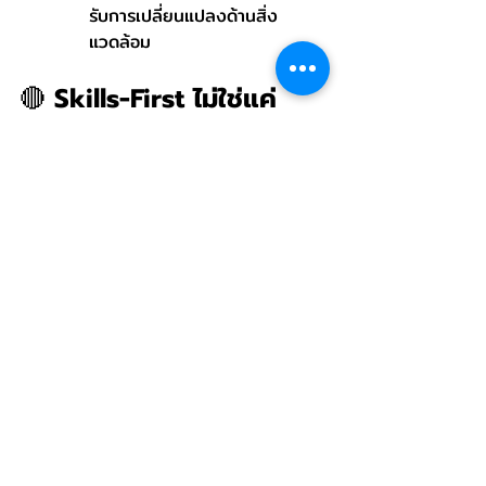
รับการเปลี่ยนแปลงด้านสิ่ง
แวดล้อม
🔴 Skills-First ไม่ใช่แค่
แนวคิด แต่คืออนาคต
โค้ชอยากชวนทุกคนมองว่า แนวทาง 
Skills-First ไม่ใช่เพียงเครื่องมือในการเพิ่ม
ประสิทธิภาพตลาดแรงงานเท่านั้น แต่ยังเป็น
กุญแจสำคัญที่ช่วยสร้างความเท่าเทียม และ
เพิ่มโอกาสให้คนทำงานทุกกลุ่มสามารถ
แสดงศักยภาพได้อย่างเต็มที่
นี่คือโอกาสที่เราทุกคน—ทั้งองค์กรและ
บุคลากร—ควรปรับตัวและร่วมสร้าง
วัฒนธรรมการทำงานที่พร้อมสำหรับอนาคต
ครับ